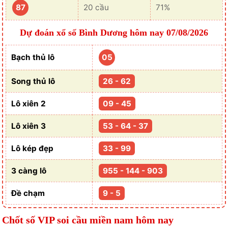
87
20 cầu
71%
Dự đoán xổ số Bình Dương hôm nay 07/08/2026
Bạch thủ lô
05
Song thủ lô
26 - 62
Lô xiên 2
09 - 45
Lô xiên 3
53 - 64 - 37
Lô kép đẹp
33 - 99
3 càng lô
955 - 144 - 903
Đề chạm
9 - 5
Chốt số VIP soi cầu miền nam hôm nay