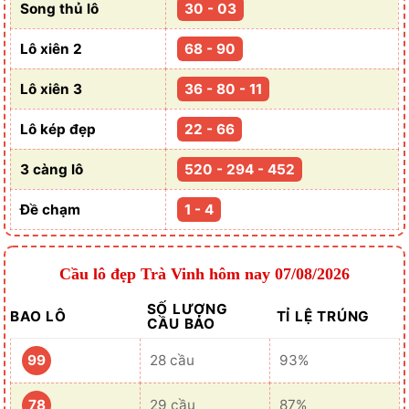
Song thủ lô
30 - 03
Lô xiên 2
68 - 90
Lô xiên 3
36 - 80 - 11
Lô kép đẹp
22 - 66
3 càng lô
520 - 294 - 452
Đề chạm
1 - 4
Cầu lô đẹp Trà Vinh hôm nay 07/08/2026
SỐ LƯỢNG
BAO LÔ
TỈ LỆ TRÚNG
CẦU BÁO
99
28 cầu
93%
78
29 cầu
87%