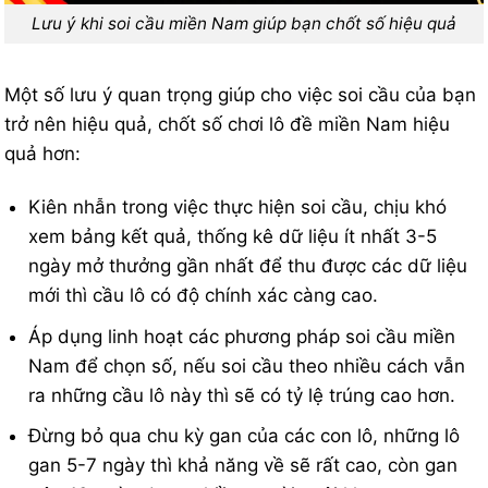
Lưu ý khi soi cầu miền Nam giúp bạn chốt số hiệu quả
Một số lưu ý quan trọng giúp cho việc soi cầu của bạn
trở nên hiệu quả, chốt số chơi lô đề miền Nam hiệu
quả hơn:
Kiên nhẫn trong việc thực hiện soi cầu, chịu khó
xem bảng kết quả, thống kê dữ liệu ít nhất 3-5
ngày mở thưởng gần nhất để thu được các dữ liệu
mới thì cầu lô có độ chính xác càng cao.
Áp dụng linh hoạt các phương pháp soi cầu miền
Nam để chọn số, nếu soi cầu theo nhiều cách vẫn
ra những cầu lô này thì sẽ có tỷ lệ trúng cao hơn.
Đừng bỏ qua chu kỳ gan của các con lô, những lô
gan 5-7 ngày thì khả năng về sẽ rất cao, còn gan