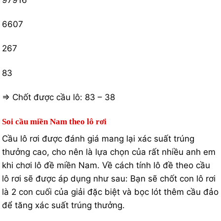
97916
6607
267
83
=> Chốt được cầu lô: 83 – 38
Soi cầu miền Nam theo lô rơi
Cầu lô rơi được đánh giá mang lại xác suất trúng
thưởng cao, cho nên là lựa chọn của rất nhiều anh em
khi chơi lô đề miền Nam. Về cách tính lô đề theo cầu
lô rơi sẽ được áp dụng như sau: Bạn sẽ chốt con lô rơi
là 2 con cuối của giải đặc biệt và bọc lót thêm cầu đảo
để tăng xác suất trúng thưởng.