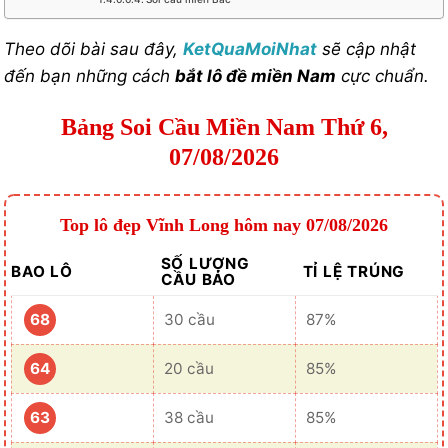
Theo dõi bài sau đây,
KetQuaMoiNhat
sẽ cập nhật
đến bạn những cách
bắt lô đề miền Nam
cực chuẩn.
Bảng Soi Cầu Miền Nam
Thứ 6,
07/08/2026
Top lô đẹp Vĩnh Long hôm nay 07/08/2026
SỐ LƯỢNG
BAO LÔ
TỈ LỆ TRÚNG
CẦU BÁO
68
30 cầu
87%
64
20 cầu
85%
63
38 cầu
85%