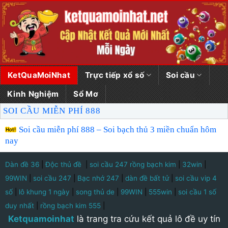
Bỏ
qua
nội
dung
KetQuaMoiNhat
Trực tiếp xổ số
Soi cầu
Kinh Nghiệm
Sổ Mơ
SOI CẦU MIỄN PHÍ 888
Soi cầu miễn phí 888 – Soi bạch thủ 3 miền chuẩn hôm
nay
Dàn đề 36
|
Độc thủ đề
|
soi cầu 247 rồng bạch kim
|
32win
|
99WIN
|
soi cầu 247
|
Bạc nhớ 247
|
dàn đề bất tử
|
soi cầu vip 4
số
|
lô khung 1 ngày
|
song thủ de
|
99WIN
|
555win
|
soi cầu 1 số
duy nhất
|
rồng bạch kim 555
|
Ketquamoinhat
là trang tra cứu kết quả lô đề uy tín