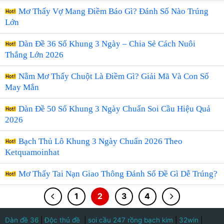
Mơ Thấy Vợ Mang Điềm Báo Gì? Đánh Số Nào Trúng
Lớn
Dàn Đề 36 Số Khung 3 Ngày – Chia Sẻ Cách Nuôi
Thắng Lớn 2026
Nằm Mơ Thấy Chuột Là Điềm Gì? Giải Mã Và Con Số
May Mắn
Dàn Đề 50 Số Khung 3 Ngày Chuẩn Soi Cầu Hiệu Quả
2026
Bạch Thủ Lô Khung 3 Ngày Chuẩn 2026 Theo
Ketquamoinhat
Mơ Thấy Tai Nạn Giao Thông Đánh Số Đề Gì Dễ Trúng?
1
2
3
4
Dàn đề 36
|
Độc thủ đề
|
soi cầu 247 rồng bạch kim
|
32win
|