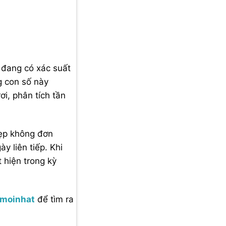
 đang có xác suất
g con số này
i, phân tích tần
đẹp không đơn
 liên tiếp. Khi
 hiện trong kỳ
 moinhat
để tìm ra