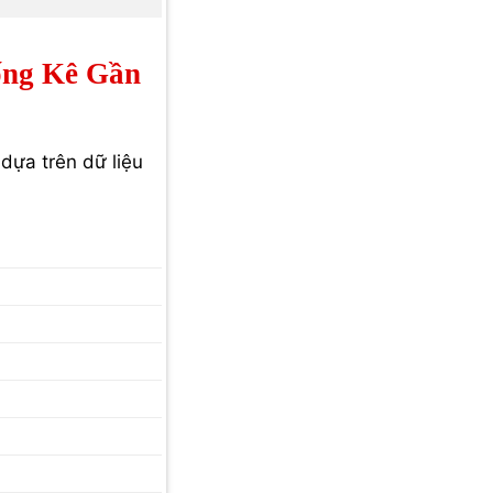
ống Kê Gần
dựa trên dữ liệu