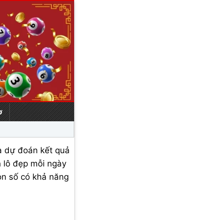
ơ
a dự đoán kết quả
ch lô đẹp mỗi ngày
on số có khả năng