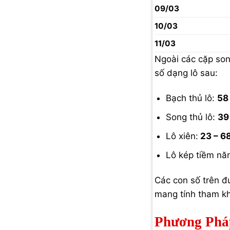
09/03
10/03
11/03
Ngoài các cặp song
số dạng lô sau:
Bạch thủ lô:
58
Song thủ lô:
39
Lô xiên:
23 – 6
Lô kép tiềm nă
Các con số trên đư
mang tính tham k
Phương Phá