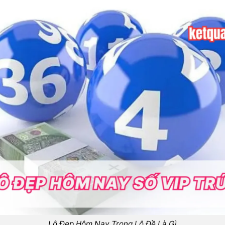
Lô Đẹp Hôm Nay Trong Lô Đề Là Gì