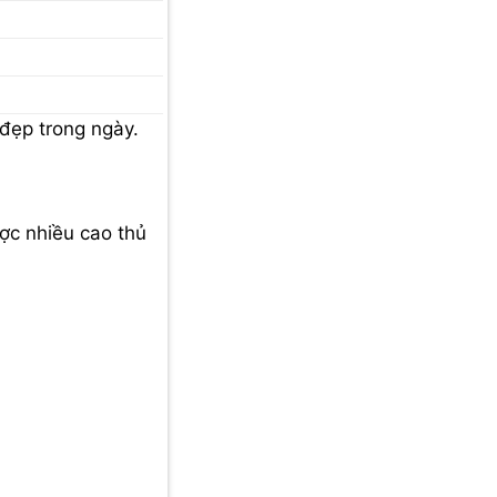
đẹp trong ngày.
ợc nhiều cao thủ