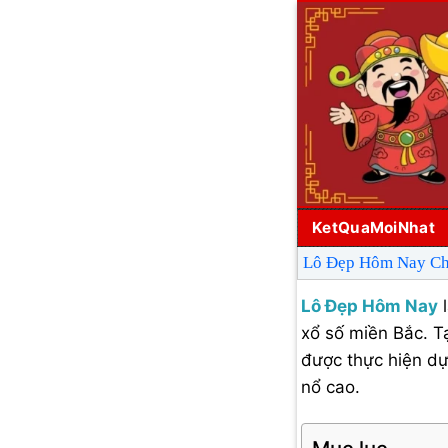
Bỏ
qua
nội
dung
KetQuaMoiNhat
Lô Đẹp Hôm Nay Ch
Lô Đẹp Hôm Nay
l
xổ số miền Bắc. T
được thực hiện dự
nổ cao.