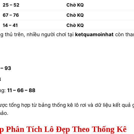
25 – 52
Chờ KQ
67 – 76
Chờ KQ
14 – 41
Chờ KQ
 thủ trên, nhiều người chơi tại
ketquamoinhat
còn tha
 – 93
8
ng:
11 – 66 – 88
ợc tổng hợp từ bảng thống kê lô rơi và dữ liệu kết quả 
hảo.
p Phân Tích Lô Đẹp Theo Thống Kê