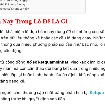
đề 50 số khung 3 ngày
 thủ lô khung 3 ngày
Đề 60 Số Khung 2 Ngày
 Nay Trong Lô Đề Là Gì
ô đề, khái niệm lô đẹp hôm nay dùng để chỉ những con số
 trên dữ liệu thống kê hoặc các cầu lô đang chạy. Nhữn
thông qua nhiều phương pháp soi cầu như bạc nhớ, lô rơ
ng cầu động.
 từ cộng đồng
Xổ số ketquamoinhat
, việc xác định lô 
 mắn mà còn cần theo dõi bảng kết quả trong nhiều ngày
hiệu lặp lại hoặc hình thành cầu ổn định, khả năng xuất
 tăng đáng kể.
u người chơi thường cập nhật bảng phân tích tại
Ketqua
năng trước khi quyết định vào tiền.